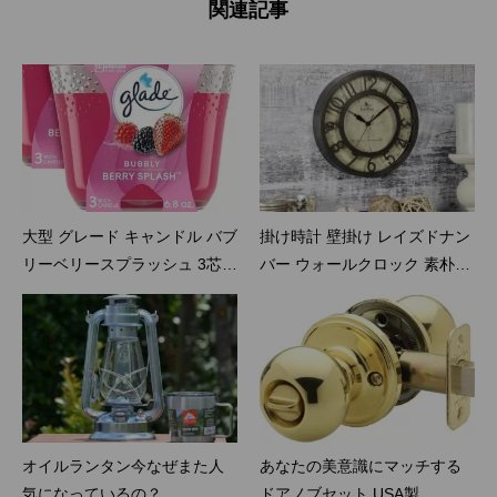
関連記事
大型 グレード キャンドル バブ
掛け時計 壁掛け レイズドナン
リーベリースプラッシュ 3芯
バー ウォールクロック 素朴な
香り アロマキャンド ル
アンティーク風 時計 20cm
オイルランタン今なぜまた人
あなたの美意識にマッチする
気になっているの？
ドアノブセット USA製