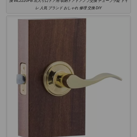
換 WL2220PB 出入り口ドア用 収納ドアドアノブ交換 チューブラ錠 トイ
レ 人気 ブランド おしゃれ 修理 交換 DIY