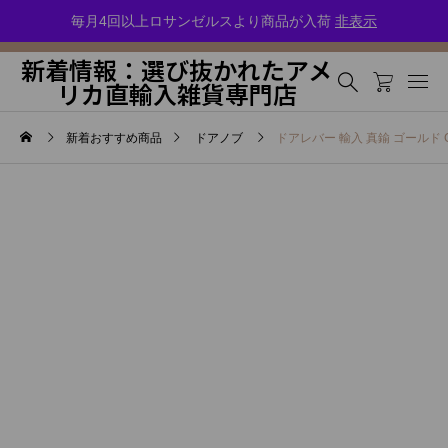
選び抜かれた輸入雑貨セレクトショップ・選りすぐりのアメリカ雑貨をお届
毎月4回以上ロサンゼルスより商品が入荷
非表示
けします
新着情報：選び抜かれたアメ
リカ直輸入雑貨専門店
新着おすすめ商品
ドアノブ
ドアレバー 輸入 真鍮 ゴールド Copp