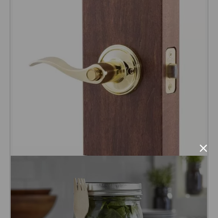

人気 ポリッシュド ブラス 真鍮製 輸入 ドアレバー ゴールドドアノブ レバ
ーハンドル ドアレバー プライバシー トイレ 寝室 浴室 輸入 真鍮 ゴールド
Copper Creek 取っ手 交換 WL2231PB ドアノブ交換 チューブラ錠 トイ
レ 人気 ブランド おしゃれ 修理 交換 DIY