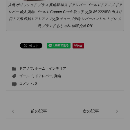
人気 ポリッシュド ブラス 真鍮製 輸入 ドアレバー ゴールドドアノブ ドア
レバー 輸入 真鍮 ゴールド Copper Creek 取っ手 交換 WL2220PB 出入り
口ドア用 収納ドアドアノブ交換 チューブラ錠 レバーハンドル トイレ 人
気 ブランド おしゃれ 修理 交換 DIY
ドアノブ
,
ホーム・インテリア
ゴールド
,
ドアレバー
,
真鍮
コメント:
0
前の記事
次の記事