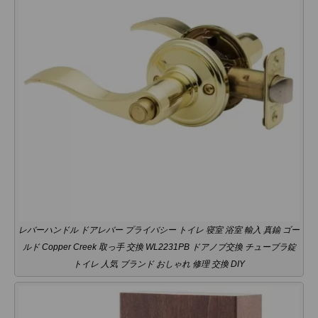
レバーハンドル ドアレバー プライバシー トイレ 寝室 浴室 輸入 真鍮 ゴー
ルド Copper Creek 取っ手 交換 WL2231PB ドアノブ交換 チューブラ錠
トイレ 人気 ブランド おしゃれ 修理 交換 DIY