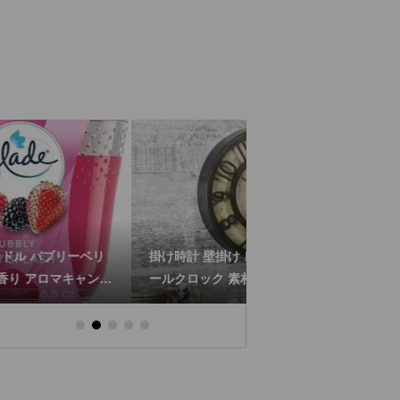
掛け時計 壁掛け レイズドナンバー ウォ
ドアレバー 輸入 真鍮 ゴー
ールクロック 素朴な アンティーク風 時
Creek 取っ手 交換 WL2
計 20cm
WL2231PB