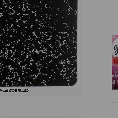
大型 グレード キャンドル バブリーベリ
する ドアノブセ
ースプラッシュ 3芯 香り アロマキャンド
ek
ル
Mead WIDE RULED