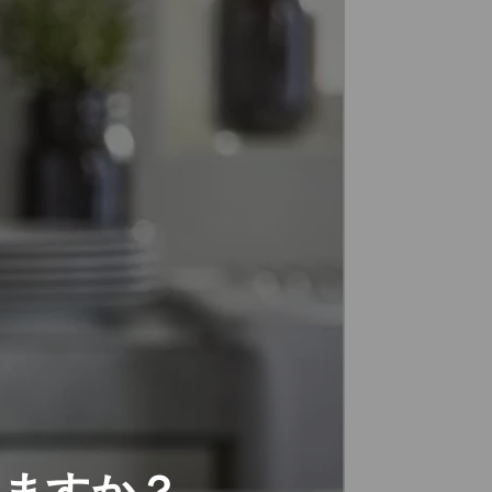
BURCH オレンジキャ
魅力的な特徴で人気あ
ット カラフルにデザイ
るローラアシュレイベ
ンされたネコ トートバ
ッドキルト
ッグ
LAのブレックファスト
ショッピングバッグ ト
ートバッグ カラフルな
ネコ 猫ファミリー ロー
レルバーチ LAUREL
BURCH ミディアムサ
大型 トートバッグ ショ
イズ トート LB7941
ルダートート キャンバ
ス ローレルバーチ
LAUREL BURCH ピン