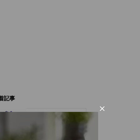
着記事

スモール ショルダー ト
ートバッグ LB5130D
トート キャンバス ロー
レルバーチ LAUREL