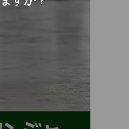
りますか？
クのネコ カラフルにデ
ザインされたネコ トー
cebook
トバッグ LB4720