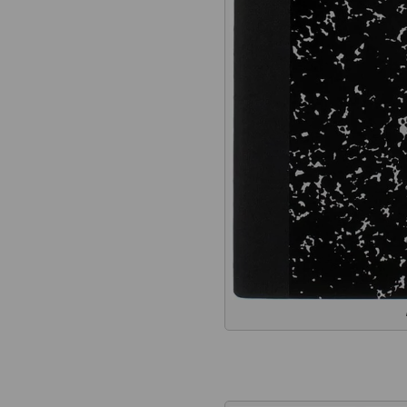
あなたの美意識にマッチ
ット USA製 Copper Cre